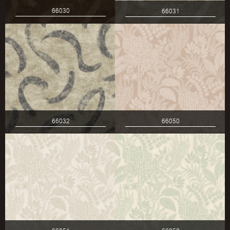
66030
66031
66032
66050