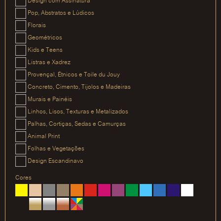
Design com Assinatura
Pop, Abstratos e Lúdicos
Florais
Geométricos
Kids e Teens
Listras e Xadrez
Provençal, Étnicos e Toile du Jouy
Concreto, Cimento, Tijolos e Madeiras
Murais e Painéis
Linhos, Lisos, Texturas e Metalizados
Palhas, Cortiças, Sedas e Camurças
Animal Print
Folhas e Vegetações
Design Escandinavo
Cores