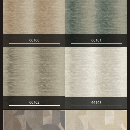
66100
66101
66102
66103