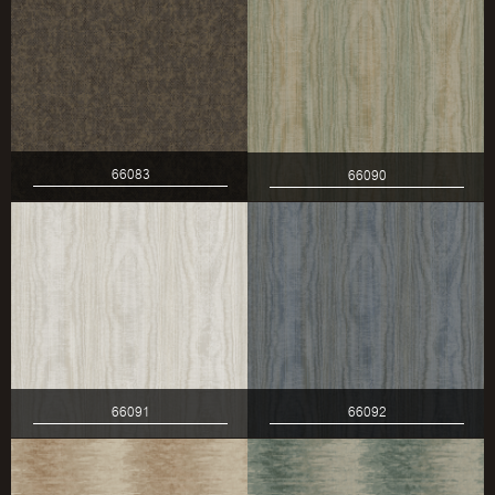
66083
66090
66091
66092