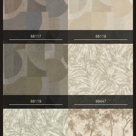
66117
66118
66119
99447