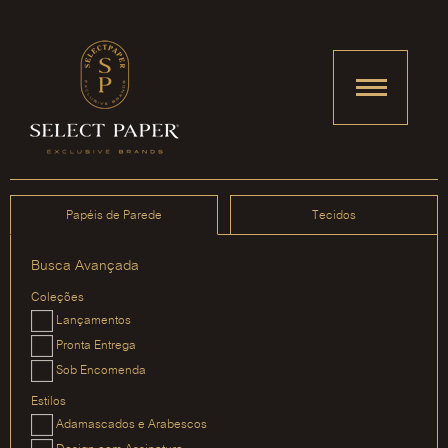
Papéis de Parede
Tecidos
Busca Avançada
Coleções
Lançamentos
Pronta Entrega
Sob Encomenda
Estilos
Adamascados e Arabescos