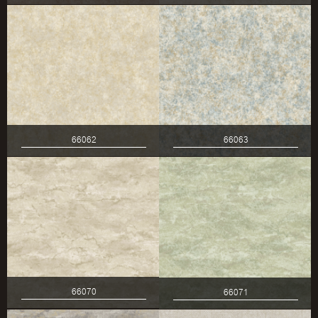
66062
66063
66070
66071