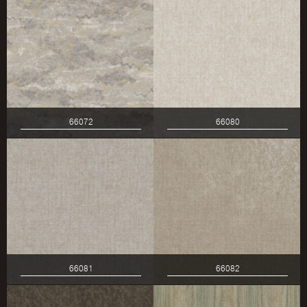
66072
66080
66081
66082