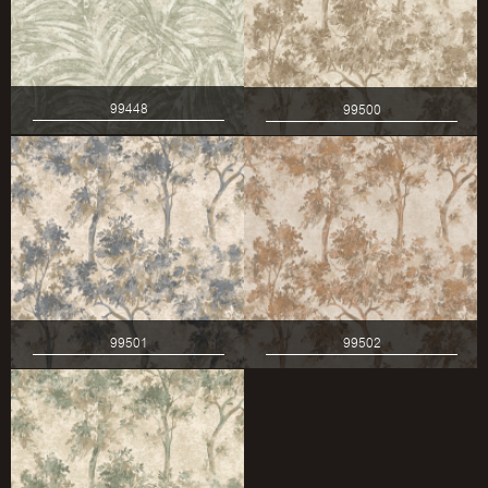
99448
99500
99501
99502