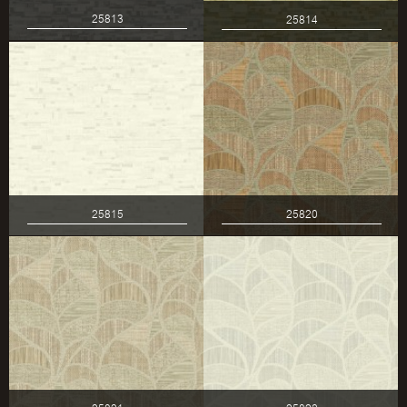
25813
25814
25815
25820