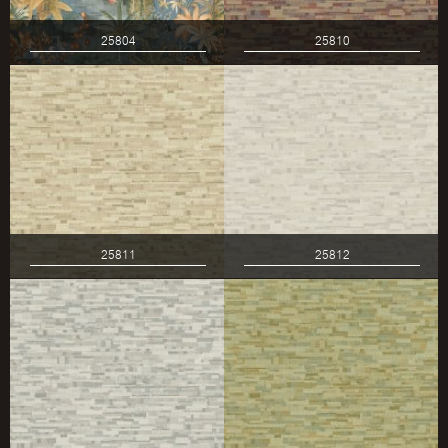
25804
25810
25811
25812