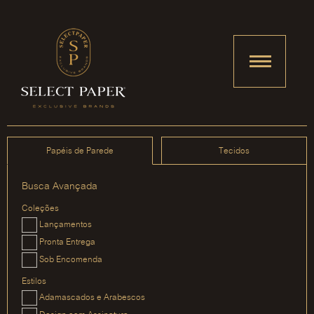
Papéis de Parede
Tecidos
Busca Avançada
Coleções
Lançamentos
Pronta Entrega
Sob Encomenda
Estilos
Adamascados e Arabescos