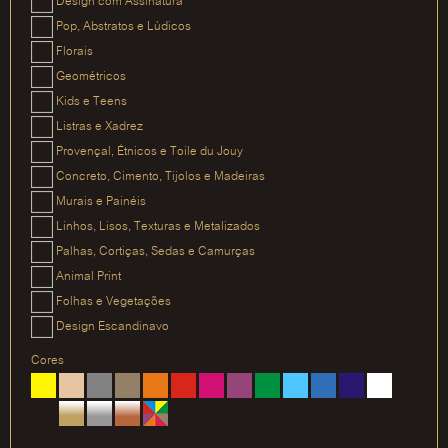
Design com Assinatura
Pop, Abstratos e Lúdicos
Florais
Geométricos
Kids e Teens
Listras e Xadrez
Provençal, Étnicos e Toile du Jouy
Concreto, Cimento, Tijolos e Madeiras
Murais e Painéis
Linhos, Lisos, Texturas e Metalizados
Palhas, Cortiças, Sedas e Camurças
Animal Print
Folhas e Vegetações
Design Escandinavo
Cores