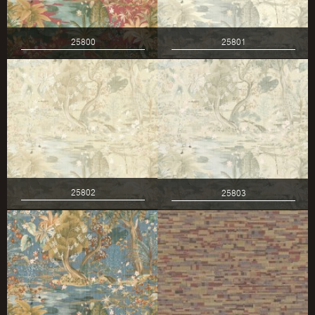
25800
25801
25802
25803