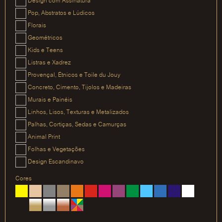
Design com Assinatura
Pop, Abstratos e Lúdicos
Florais
Geométricos
Kids e Teens
Listras e Xadrez
Provençal, Étnicos e Toile du Jouy
Concreto, Cimento, Tijolos e Madeiras
Murais e Painéis
Linhos, Lisos, Texturas e Metalizados
Palhas, Cortiças, Sedas e Camurças
Animal Print
Folhas e Vegetações
Design Escandinavo
Cores