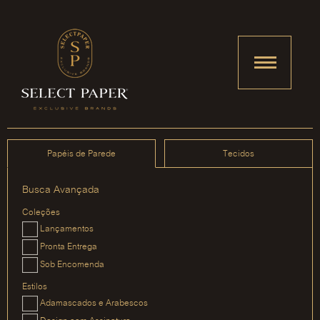
Papéis de Parede
Tecidos
Busca Avançada
Coleções
Lançamentos
Pronta Entrega
Sob Encomenda
Estilos
Adamascados e Arabescos