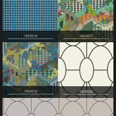
105/3016
105/4017
105/4018
105/6026