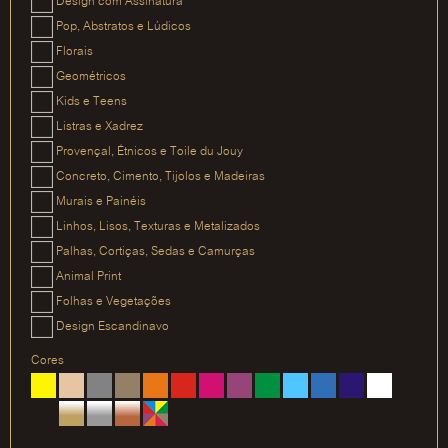
Design com Assinatura
Pop, Abstratos e Lúdicos
Florais
Geométricos
Kids e Teens
Listras e Xadrez
Provençal, Étnicos e Toile du Jouy
Concreto, Cimento, Tijolos e Madeiras
Murais e Painéis
Linhos, Lisos, Texturas e Metalizados
Palhas, Cortiças, Sedas e Camurças
Animal Print
Folhas e Vegetações
Design Escandinavo
Cores