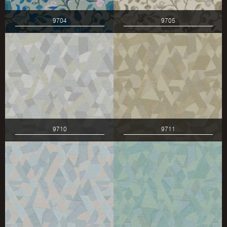
9704
9705
9710
9711