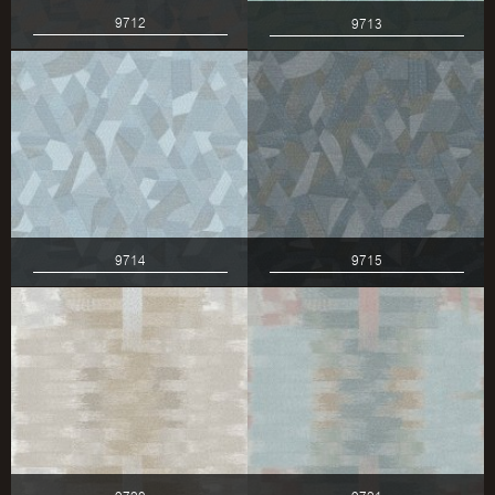
9712
9713
9714
9715