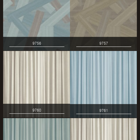
9756
9757
9760
9761