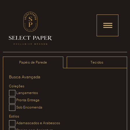
Papéis de Parede
Tecidos
Busca Avançada
Coleções
Lançamentos
Pronta Entrega
Sob Encomenda
Estilos
Adamascados e Arabescos