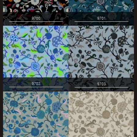
9700
9701
9702
9703