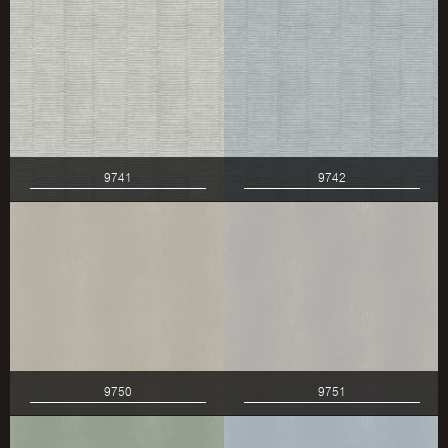
9741
9742
9750
9751