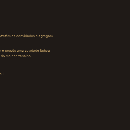
intretêm os convidados e agregam
n e propôs uma atividade lúdica
 do melhor trabalho.
 II.